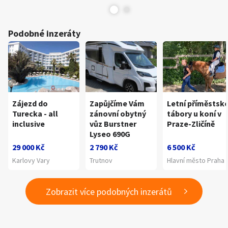
Podobné inzeráty
Zájezd do
Zapůjčíme Vám
Letní příměstsk
Turecka - all
zánovní obytný
tábory u koní v
inclusive
vůz Burstner
Praze-Zličíně
Lyseo 690G
29 000 Kč
2 790 Kč
6 500 Kč
Karlovy Vary
Trutnov
Hlavní město Praha
Zobrazit více podobných inzerátů