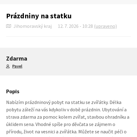
Prázdniny na statku
Jihomoravský kraj
12. 7. 2026 - 10:28
(upraveno)
Zdarma
Pavel
Popis
Nabízím prázdninový pobyt na statku se zvířátky. Délka
pobytu záleží na vás kdykoliv v době prázdnin. Ubytování a
strava zdarma za pomoc kolem zvířat, stavbou ohradníku a
úklidem sena. Vhodné spíše pro děvčata se zájmem o
přírodu, život na vesnici a zvířátka. Můžete se naučit péči o