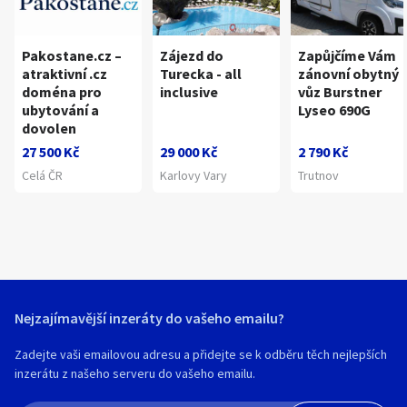
Pakostane.cz –
Zájezd do
Zapůjčíme Vám
atraktivní .cz
Turecka - all
zánovní obytný
doména pro
inclusive
vůz Burstner
ubytování a
Lyseo 690G
dovolen
27 500 Kč
29 000 Kč
2 790 Kč
Celá ČR
Karlovy Vary
Trutnov
Nejzajímavější inzeráty do vašeho emailu?
Zadejte vaši emailovou adresu a přidejte se k odběru těch nejlepších
inzerátu z našeho serveru do vašeho emailu.