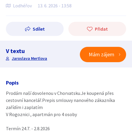
Lodhéřov
13. 6. 2026 - 13:58
Sdílet
Přidat
V textu
Mám zájem
Jaroslava Mertlova
Popis
Prodám naší dovolenou v Chorvatsku.Je koupená přes
cestovní kancelář.Prepis smlouvy nanového zákazníka
zařídím i zaplatím
V Rogoznici , apartmán pro 4 osoby
Termín 24.7. - 2.8.2026