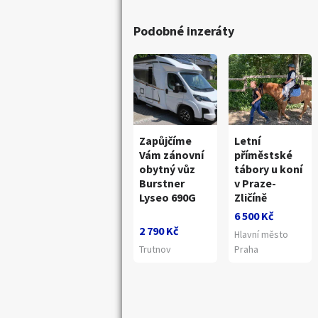
Podobné inzeráty
Zapůjčíme
Letní
Vám zánovní
příměstské
obytný vůz
tábory u koní
Burstner
v Praze-
Lyseo 690G
Zličíně
6 500 Kč
2 790 Kč
Hlavní město
Trutnov
Praha