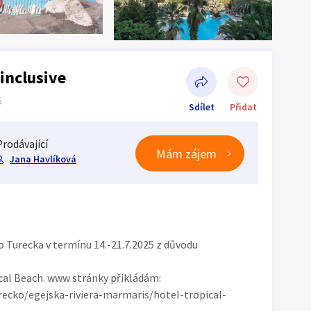
 inclusive
5
Sdílet
Přidat
Prodávající
Mám zájem
Jana Havlíková
Sdílet na Facebooku
do Turecka v termínu 14.-21.7.2025 z důvodu
cal Beach. www stránky přikládám:
ecko/egejska-riviera-marmaris/hotel-tropical-