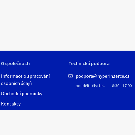
1
/
3
O společnosti
Technická podpora
Informace o zpracování
podpora@hyperinzerce.cz
osobních údajů
pondělí - čtvrtek
8:30 - 17:00
Obchodní podmínky
Kontakty