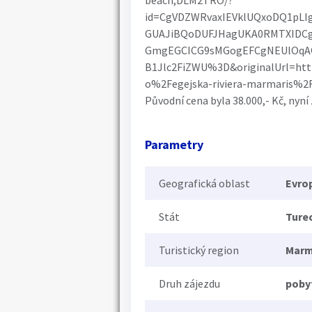
beach,DLM2TRO/?
id=CgVDZWRvaxIEVklUQxoDQ1pL
GUAJiBQoDUFJHagUKA0RMTXIDCg
GmgEGCICG9sMGogEFCgNEUlOqAQ
B1Jlc2FiZWU%3D&originalUrl=h
o%2Fegejska-riviera-marmaris%
Původní cena byla 38.000,- Kč, nyní 
Parametry
Geografická oblast
Evro
Stát
Ture
Turistický region
Marm
Druh zájezdu
poby