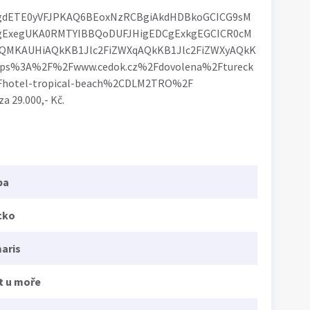
IgdETE0yVFJPKAQ6BEoxNzRCBgiAkdHDBkoGCICG9sM
ExegUKA0RMTYIBBQoDUFJHigEDCgExkgEGCICR0cM
MKAUHiAQkKB1Jlc2FiZWXqAQkKB1Jlc2FiZWXyAQkK
ttps%3A%2F%2Fwww.cedok.cz%2Fdovolena%2Ftureck
2Fhotel-tropical-beach%2CDLM2TRO%2F
za 29.000,- Kč.
pa
cko
aris
t u moře