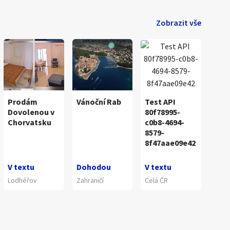
Zobrazit vše
Prodám
Vánoční Rab
Test API
Dovolenou v
80f78995-
Chorvatsku
c0b8-4694-
8579-
8f47aae09e42
V textu
Dohodou
V textu
Lodhéřov
Zahraničí
Celá ČR