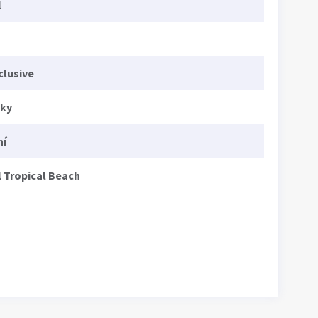
l
nclusive
cky
ní
 Tropical Beach