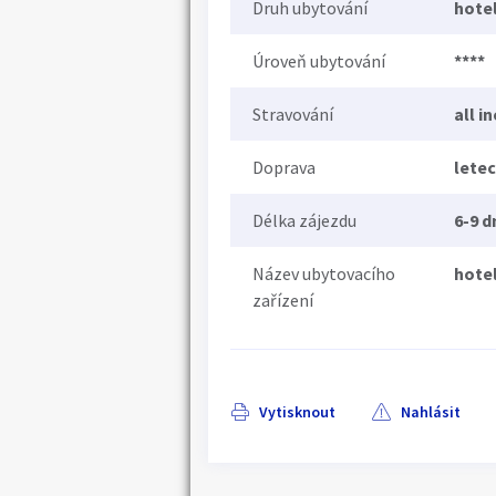
Druh ubytování
hote
Úroveň ubytování
****
Stravování
all i
Doprava
lete
Délka zájezdu
6-9 d
Název ubytovacího
hotel
zařízení
Vytisknout
Nahlásit