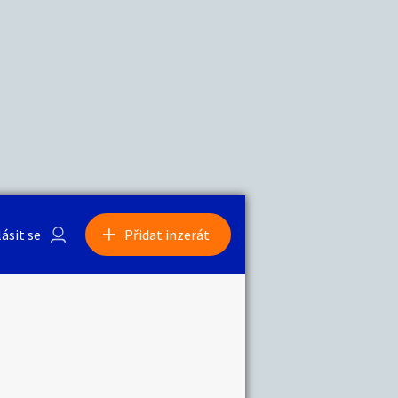
a
Zvířata
0
/
2000
Nahlásit
0
/
1000
lásit se
Přidat inzerát
obby
Sběratelství
ní
Ostatní