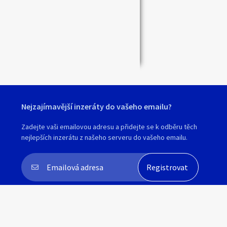
Zavřít
Nejzajímavější inzeráty do vašeho emailu?
Zadejte vaši emailovou adresu a přidejte se k odběru těch
nejlepších inzerátu z našeho serveru do vašeho emailu.
Souhlasím s
personalizací nabídek, zasíláním
marketingových materiálů a upozornění
.